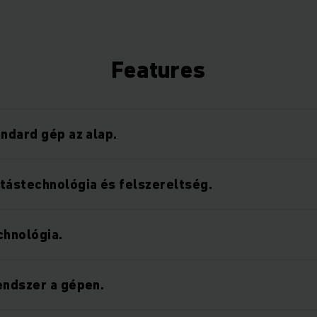
Features
andard gép az alap.
tástechnológia és felszereltség.
chnológia.
endszer a gépen.