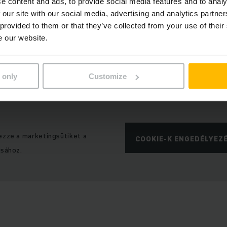
e content and ads, to provide social media features and to analy
 our site with our social media, advertising and analytics partn
lításai miatt ez a tartalom nem jeleníthető meg.
 provided to them or that they’ve collected from your use of their
e our website.
 only
Customize
ezze a marketingsütiket a
COOKIE-K ENGEDÉLYEZ
ásához.