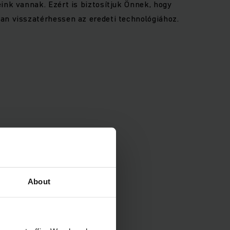
ink vannak. Ezért is biztosítjuk Önnek, hogy
an visszatérhessen az eredeti technológiához.
About