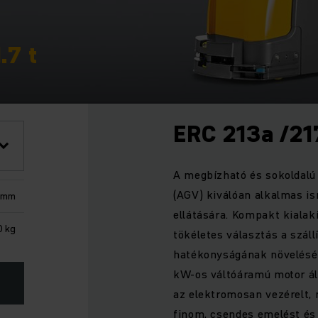
.7 t
ERC 213a /21
A megbízható és sokoldalú
(AGV) kiválóan alkalmas is
 mm
ellátására. Kompakt kiala
0 kg
tökéletes választás a száll
hatékonyságának növelésér
kW-os váltóáramú motor áll
az elektromosan vezérelt,
finom, csendes emelést és