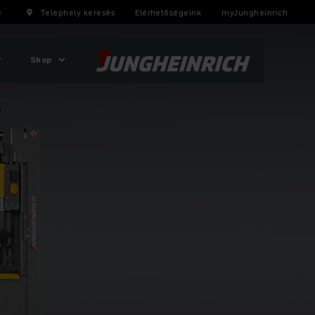
e
Telephely keresés
Elérhetőségeink
myJungheinrich
Shop