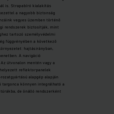
 is. Strapabíró kialakítás
kezettel a nagyobb biztonság
oncáink vegyes üzemben történő
gi rendszerek biztosítják, mint
éghez tartozó személyvédelmi
ség függvényében a következő
környezetet: hajtásirányban,
enetben. A navigáció
. Az útvonalon mentén vagy a
elyezett reflektorpanelek
sorozatgyártású alapgép alapján
tű targonca könnyen integrálható a
túrákba, de önálló rendszerként