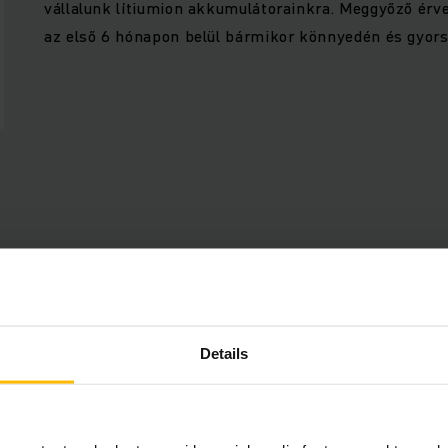
vállalunk lítiumion akkumulátorainkra. Meggyőző érve
az első 6 hónapon belül bármikor könnyedén és gyors
Előnyök
Details
tartalom megjelenítése.