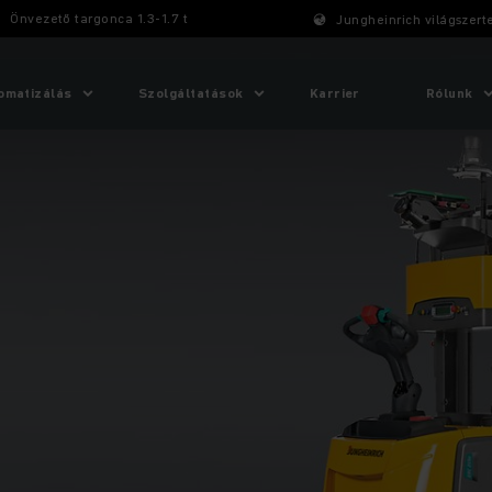
Önvezető targonca 1.3-1.7 t
Jungheinrich világszert
omatizálás
Szolgáltatások
Karrier
Rólunk