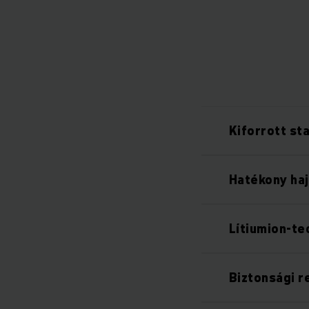
Kiforrott st
Hatékony haj
Lítiumion-te
Biztonsági r