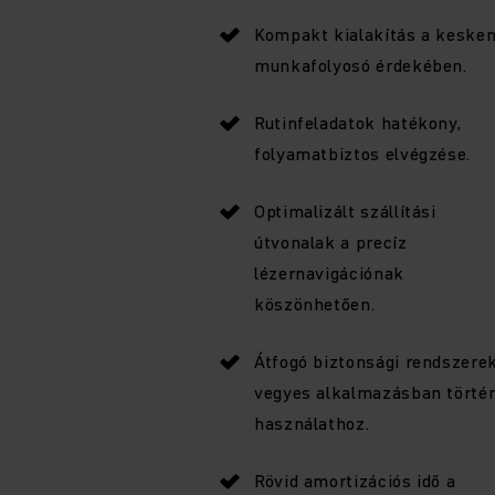
Kompakt kialakítás a keske
munkafolyosó érdekében.
Rutinfeladatok hatékony,
folyamatbiztos elvégzése.
Optimalizált szállítási
útvonalak a precíz
lézernavigációnak
köszönhetően.
Átfogó biztonsági rendszere
vegyes alkalmazásban törté
használathoz.
Rövid amortizációs idő a