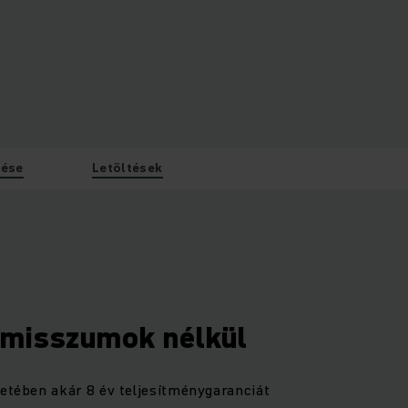
tése
Letöltések
omisszumok nélkül
retében akár 8 év teljesítménygaranciát