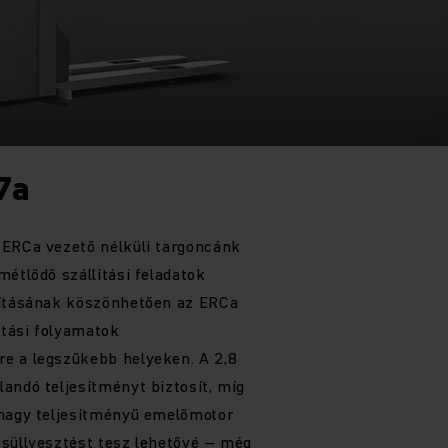
7a
 ERCa vezető nélküli targoncánk
métlődő szállítási feladatok
kításának köszönhetően az ERCa
ítási folyamatok
e a legszűkebb helyeken. A 2,8
andó teljesítményt biztosít, míg
 nagy teljesítményű emelőmotor
 süllyesztést tesz lehetővé – még