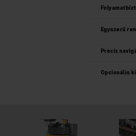
Folyamatbizt
Egyszerű ren
Precíz navig
Opcionális k