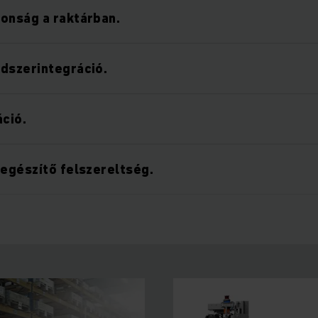
onság a raktárban.
dszerintegráció.
áció.
iegészítő felszereltség.