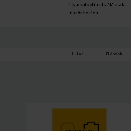
folyamatoptimalizálásnak
köszönhetően.
Li-ion
Előnyök