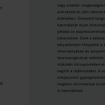
nagy emelési magasságoknál
ny
acélvázzal és zárt vázszer
érdekében. Önvezető targ
használatát olyan biztonsá
például az alapfelszerelts
szkennerek. Ezek a sebes
helyzetekben felügyelik a 
teherirányában és kanyarm
lézernavigációval működik
működés környezetében elh
segítik a tájékozódást. A 
k
kifejlesztett gyalogkísére
nő
meglévő informatikai struk
is használható.