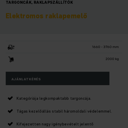
TARGONCÁK, RAKLAPSZÁLLÍTÓK
Elektromos raklapemelő
1660 - 3760 mm
2000 kg
AJÁNLATKÉRÉS
Kategóriája legkompaktabb targoncája.
Tágas kezelőállás stabil háromoldali védelemmel.
Kifejezetten nagy igénybevételt jelentő