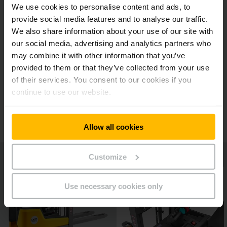
We use cookies to personalise content and ads, to
provide social media features and to analyse our traffic.
We also share information about your use of our site with
Rámpákon történő áthaladás
our social media, advertising and analytics partners who
may combine it with other information that you’ve
provided to them or that they’ve collected from your use
Teljesítmény
of their services. You consent to our cookies if you
continue to use our website.
Kezelés
Allow all cookies
Customize
Use necessary cookies only