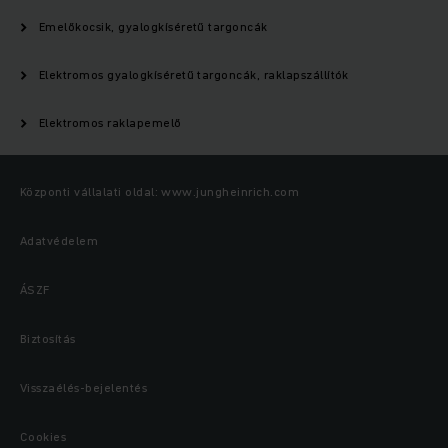
Emelőkocsik, gyalogkíséretű targoncák
Elektromos gyalogkíséretű targoncák, raklapszállítók
Elektromos raklapemelő
Központi vállalati oldal: www.jungheinrich.com
Adatvédelem
ÁSZF
Biztosítás
Visszaélés-bejelentés
Cookies