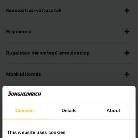
Kezelőállás-változatok
Ergonómia
Rugalmas háromtagú emelőoszlop
Munkaállomás
Egyéb
Consent
Details
About
Méretek
This website uses cookies
Lítiumion-technológia