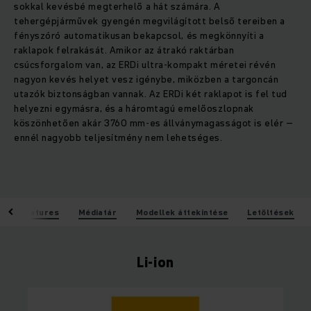
sokkal kevésbé megterhelő a hát számára. A
tehergépjárművek gyengén megvilágított belső tereiben a
fényszóró automatikusan bekapcsol, és megkönnyíti a
raklapok felrakását. Amikor az átrakó raktárban
csúcsforgalom van, az ERDi ultra-kompakt méretei révén
nagyon kevés helyet vesz igénybe, miközben a targoncán
utazók biztonságban vannak. Az ERDi két raklapot is fel tud
helyezni egymásra, és a háromtagú emelőoszlopnak
köszönhetően akár 3760 mm-es állványmagasságot is elér –
ennél nagyobb teljesítmény nem lehetséges.
k
Features
Médiatár
Modellek áttekintése
Letöltések
Li-ion