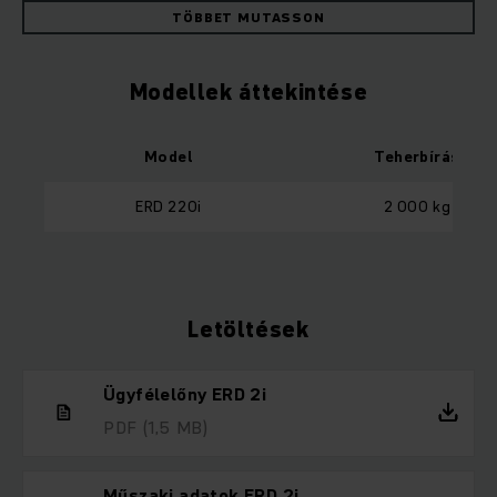
TÖBBET MUTASSON
Modellek áttekintése
Model
Teherbírás
ERD 220i
2 000 kg
Letöltések
Ügyfélelőny ERD 2i
PDF
(1,5 MB)
Műszaki adatok ERD 2i