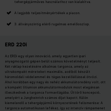
tehergépjárműves használathoz van kialakítva.
A legjobb teljesítményértékek a piacon.
3. állványszintig elérő rugalmas emelőoszlop.
ERD 220i
Az ERDi egy olyan innováció, amely egyetlen ipari
anyagmozgató gépen belül számos követelményt teljesít.
Két raklap kezelésére alkalmas targonca, amely az
ultrakompakt méreteket maximális, acélból készült
háromoldali védelemmel és tágas kezelőállással ötvözi.
Ahol korábban egy nagy és nehéz akkumulátoredény volt, ott
a kompakt lítiumion akkumulátormodulok most elegánsan
illeszkednek a targonca formavilágába. Úttörő koncepció,
amelyért a Jungheinrich számos díjat kapott. Külön
kiemelendő a tehergépjármű környezetének felismerése: A
targonca automatikusan lefékez, így az intenzív rámpamenet