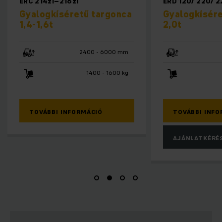
ERD 120/ 220/ 220 drivePLUS
ESC
argonca
Gyalogkíséretű targonca
Ol
2,0t
1.4
- 6000 mm
1500 - 2905 mm
 - 1600 kg
2000 kg
Ó
TOVÁBBI INFORMÁCIÓ
T
AJÁNLATKÉRÉS
A