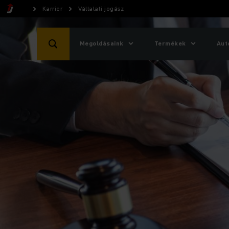
Karrier
Vállalati jogász
Megoldásaink
Termékek
Aut