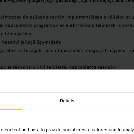
elmezése és szükség esetén implementálása a vállalat bel
kal kapcsolatos programok és elektronikus felületek ismere
ogi támogatása
b hasonló jellegű ügyintézés
ügyfelek, hatóságok, külső tanácsadók, megbízott ügyvédi iro
ocial responsibility) területtel kapcsolatos teendők
Details
égzettség
ntkezését is várjuk (ügyvédi irodában vagy nagyvállalati k
at előny)
ol nyelvtudás (a német nyelvtudás megléte előny)
e content and ads, to provide social media features and to analy