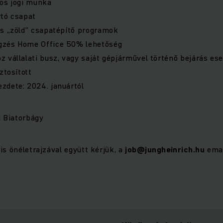
tos jogi munka
rtó csapat
és „zöld” csapatépítő programok
gzés Home Office 50% lehetőség
 vállalati busz, vagy saját gépjárművel történő bejárás e
ztosított
zdete: 2024. januártól
:
Biatorbágy
is önéletrajzával együtt kérjük, a
job@jungheinrich.hu
emai