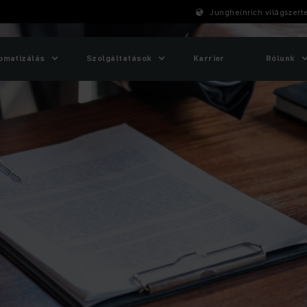
Jungheinrich világszert
omatizálás
Szolgáltatások
Karrier
Rólunk