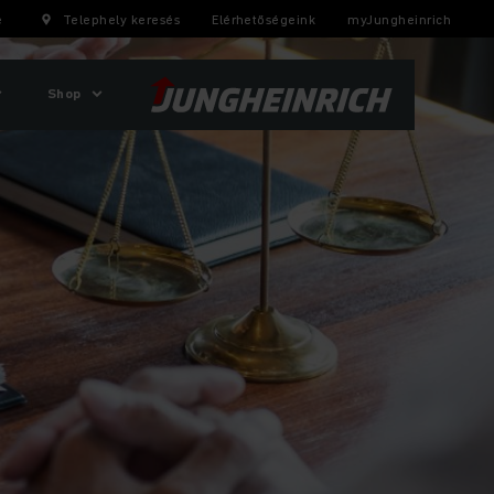
e
Telephely keresés
Elérhetőségeink
myJungheinrich
Shop