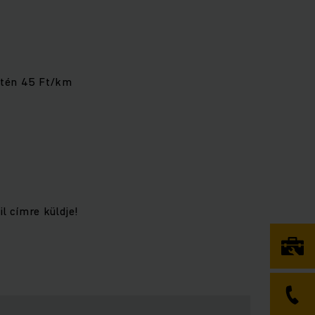
setén 45 Ft/km
l címre küldje!