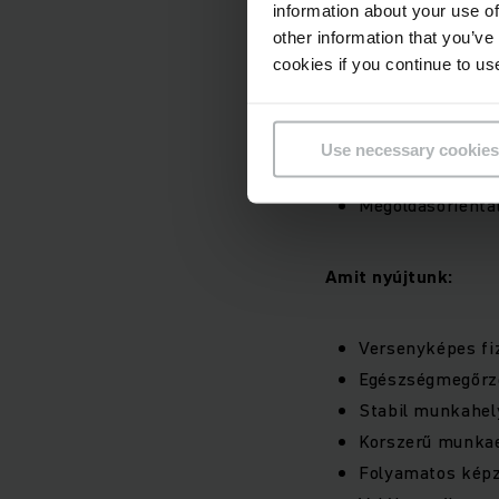
information about your use of
Megbízható számí
other information that you’ve
Szorgalom, kitar
cookies if you continue to us
Szakmai kihíváso
Jó kommunikáció
Pontos, precíz 
Use necessary cookies
Gyakorlatias hoz
Megoldásorientá
Amit nyújtunk:
Versenyképes fi
Egészségmegőrző
Stabil munkahel
Korszerű munka
Folyamatos kép