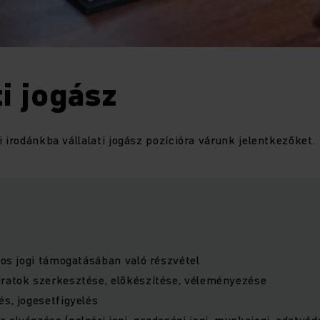
ti jogász
i irodánkba vállalati jogász pozícióra várunk jelentkezőket.
ános jogi támogatásában való részvétel
iratok szerkesztése, előkészítése, véleményezése
és, jogesetfigyelés
 elvégzése (polgári jogi, gazdasági jogi, munkajogi, adatvé