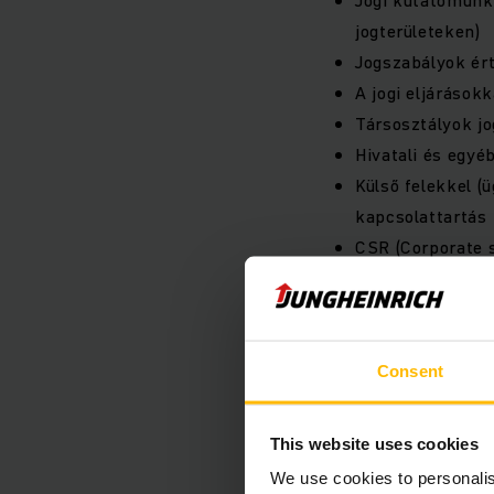
jogterületeken)
Jogszabályok ért
A jogi eljárások
Társosztályok j
Hivatali és egyé
Külső felekkel (
kapcsolattartás
CSR (Corporate s
Elvárások:
Consent
Jogi egyetemi v
Pályakezdők jele
This website uses cookies
2-3 éves gyakorl
Magas szintű ang
We use cookies to personalis