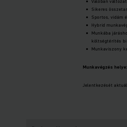
Valóban változa
Sikeres összeta
Sportos, vidám 
Hybrid munkavé
Munkába járáshoz
költségtérítés bi
Munkaviszony ke
Munkavégzés helye
Jelentkezését aktuál