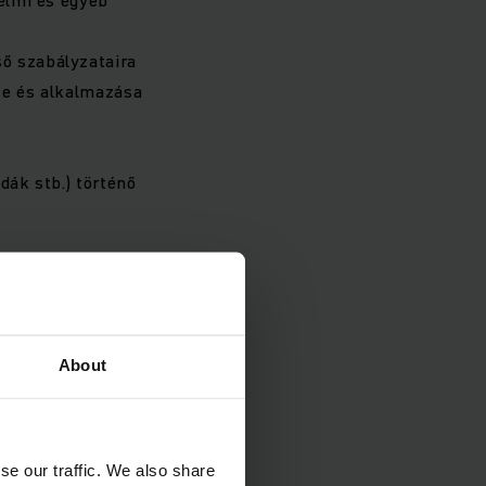
ső szabályzataira
te és alkalmazása
dák stb.) történő
About
örnyezetben szerzett
se our traffic. We also share