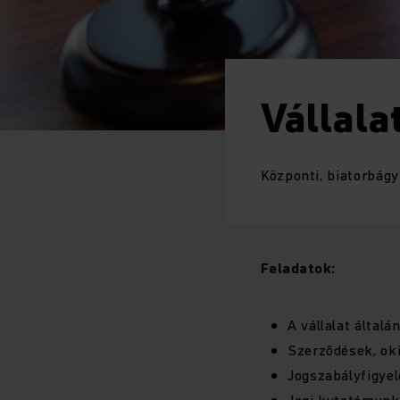
Vállala
Központi, biatorbágy
Feladatok:
A vállalat által
Szerződések, ok
Jogszabályfigyel
Jogi kutatómunka