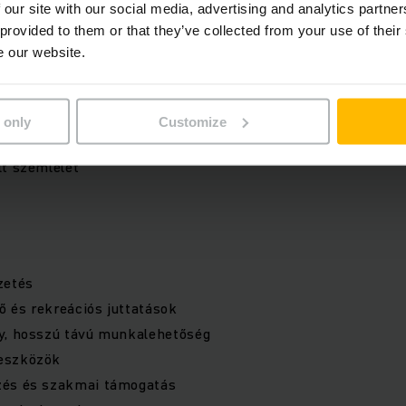
 our site with our social media, advertising and analytics partn
tógépes ismeretek (MS Office, jogtár, cégtár)
 provided to them or that they’ve collected from your use of their
tás
e our website.
k iránti nyitottság
s készség szóban és írásban egyaránt
munkavégzés
 only
Customize
záállás, kritikus gondolkodás
lt szemlélet
zetés
 és rekreációs juttatások
y, hosszú távú munkalehetőség
eszközök
zés és szakmai támogatás