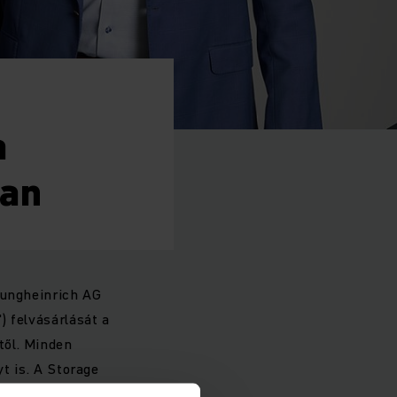
a
ban
Jungheinrich AG
) felvásárlását a
től. Minden
yt is. A Storage
Államokban az