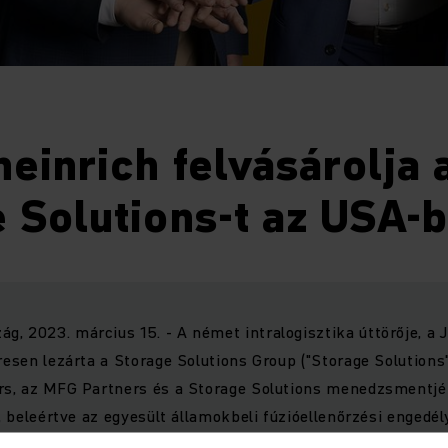
einrich felvásárolja 
 Solutions-t az USA-
, 2023. március 15. - A német intralogisztika úttörője, a 
resen lezárta a Storage Solutions Group ("Storage Solutions"
ers, az MFG Partners és a Storage Solutions menedzsmentjé
t, beleértve az egyesült államokbeli fúzióellenőrzési engedél
ungheinrich erős növekedési platformot szerez az Egyesült 