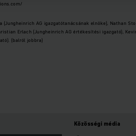
tions.com/
ka (Jungheinrich AG igazgatótanácsának elnöke), Nathan Sto
hristian Erlach (Jungheinrich AG értékesítési igazgató), Kev
tó). (balról jobbra)
Közösségi média