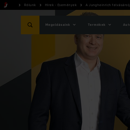
Rólunk
Hírek - Események
A Jungheinrich felvásárol
Megoldásaink
Termékek
Aut