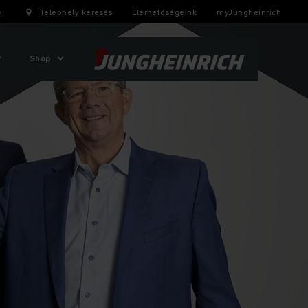
e
Telephely keresés
Elérhetőségeink
myJungheinrich
Shop