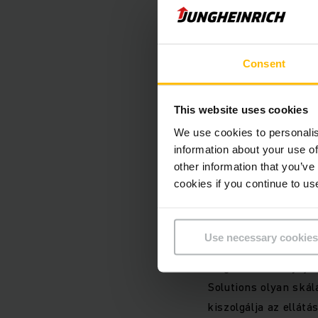
állványrendszerek és
jelentették be
.
Consent
Storage Solutions
This website uses cookies
Az 1978-ban elsősor
We use cookies to personalis
Solutions mára olyan
information about your use of
működő ügyfelekkel d
other information that you’ve
cookies if you continue to us
közé tartozik a munk
raktár- és automatiz
szolgáltatások és a 
Use necessary cookies
integrátorként arra t
megoldásokat nyújtso
Solutions olyan skál
kiszolgálja az ellát