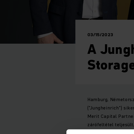
03/15/2023
A Jungh
Storage
Hamburg, Németország
("Jungheinrich") sike
Merit Capital Partn
zárófeltétel teljesül
Solutions révén a J