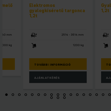
pemelő
Elektromos
Gyal
gyalogkíséretű targonca
1,2t
1,2t
 3760 mm
2514 - 3514 mm
2000 kg
1200 kg
TOVÁBBI INFORMÁCIÓ
TO
AJÁNLATKÉRÉS
AJ