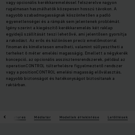
vagy opcionális kerékkaremeléssel felszerelve nagyon
rugalmasan használhatók közepesen hosszú távokon. A
nagyobb szabadmagasságnak köszönhetően a padló
egyenetlenségei és a rámpák sem jelentenek problémát.
Igény szerint a kiegészítő kerékkaremelés két raklap
egyidejű szállítását teszi lehetővé, ami jelentősen gyorsítja
a rakodást. Az erős és különösen precíz emelőmotorral
finoman és kíméletesen emelheti, valamint süllyesztheti a
terheket 6 méter emelési magasságig. Emellett a négykerék
koncepció, az opcionális asszisztensrendszerek, például az
operationCONTROL túlterhelésre figyelmeztető rendszer
vagy a positionCONTROL emelési magasság előválasztás,
nagyobb biztonságot és hatékonyságot biztosítanak a
raktárban.
k
Features
Médiatár
Modellek áttekintése
Letöltések