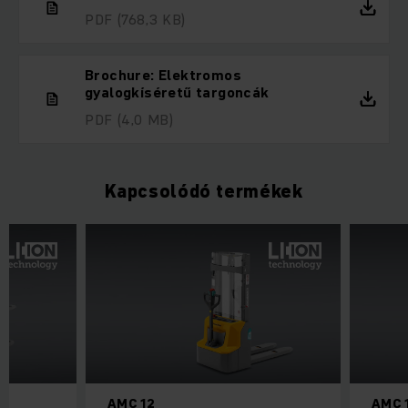
PDF
(768,3 KB)
Brochure: Elektromos
gyalogkíséretű targoncák
PDF
(4,0 MB)
Kapcsolódó termékek
AMC 12
AMC 