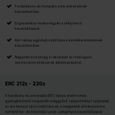
Fordulékony és kompakt a kis méreteknek
köszönhetően.
Ergonomikus munkavégzés a lehajtható
kezelőállással.
Két raklap egyidejű szállítása a kerékkaremelésnek
köszönhetően.
Nagyobb biztonság a raktárban az intelligens
asszisztensrendszerek alkalmazásával.
ERC 212z - 220z
A hatékony és sokoldalú ERC típusú elektromos
gyalogkíséretű targoncák meggyőző teljesítményt nyújtanak
az áru hosszú távú szállítása és a magasabb állványszintre
történő be- és kitárolás során. Lehajtható kezelőállással