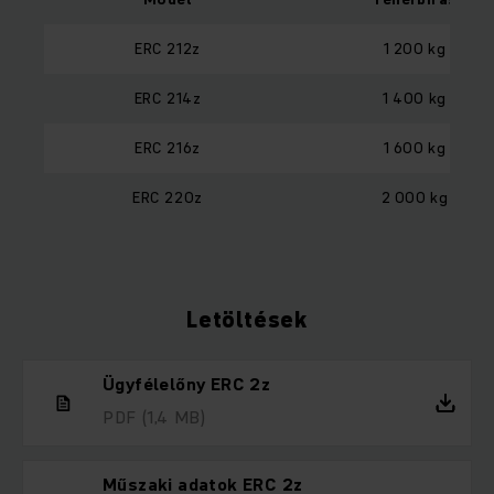
ERC 212z
1 200 kg
ERC 214z
1 400 kg
ERC 216z
1 600 kg
ERC 220z
2 000 kg
Letöltések
Ügyfélelőny ERC 2z
PDF
(1,4 MB)
Műszaki adatok ERC 2z