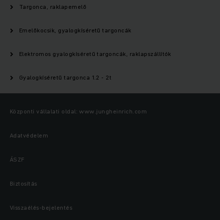
Targonca, raklapemelő
Emelőkocsik, gyalogkíséretű targoncák
Elektromos gyalogkíséretű targoncák, raklapszállítók
Gyalogkíséretű targonca 1.2 - 2t
Központi vállalati oldal: www.jungheinrich.com
Adatvédelem
ÁSZF
Biztosítás
Visszaélés-bejelentés