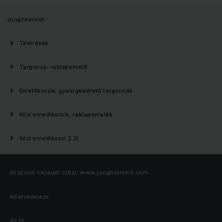
Jungheinrich
Termékek
Targonca, raklapemelő
Emelőkocsik, gyalogkíséretű targoncák
Kézi emelőkocsik, raklapemelők
Kézi emelőkocsi 2,2t
Központi vállalati oldal: www.jungheinrich.com
Adatvédelem
ÁSZF