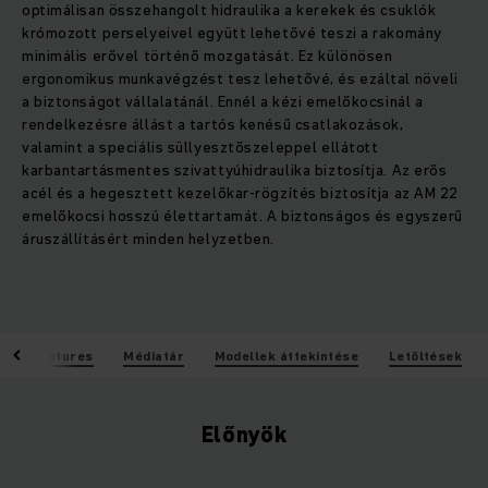
optimálisan összehangolt hidraulika a kerekek és csuklók
krómozott perselyeivel együtt lehetővé teszi a rakomány
minimális erővel történő mozgatását. Ez különösen
ergonomikus munkavégzést tesz lehetővé, és ezáltal növeli
a biztonságot vállalatánál. Ennél a kézi emelőkocsinál a
rendelkezésre állást a tartós kenésű csatlakozások,
valamint a speciális süllyesztőszeleppel ellátott
karbantartásmentes szivattyúhidraulika biztosítja. Az erős
acél és a hegesztett kezelőkar-rögzítés biztosítja az AM 22
emelőkocsi hosszú élettartamát. A biztonságos és egyszerű
áruszállításért minden helyzetben.
k
Features
Médiatár
Modellek áttekintése
Letöltések
Előnyök
.