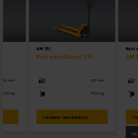
AM 15l
Kézi 
Kézi emelőkocsi 1,5t
AM 
3000 mm
120 mm
1000 kg
1500 kg
TOVÁBBI INFORMÁCIÓ
TO
VÁ