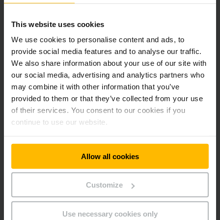
AM 22, 520x1600, C-BV, NH
1 500 kg
This website uses cookies
AM 22, 520x1900, C-BV, NH
1 000 kg
We use cookies to personalise content and ads, to
provide social media features and to analyse our traffic.
AM 22, 520x2400, C-BV, NH
500 kg
We also share information about your use of our site with
AM 22, 520x600, V-BV, NH
2 200 kg
our social media, advertising and analytics partners who
may combine it with other information that you’ve
AM 22, 520x795, V-BV, NH
2 200 kg
provided to them or that they’ve collected from your use
of their services. You consent to our cookies if you
AM 22, 520x950, V-BV, NH
2 200 kg
continue to use our website.
AM 22, 520x1150, V-BV, NH
2 200 kg
Allow all cookies
AM 22, 680x950, N-GN, NH
2 200 kg
Customize
AM 22, 680x1054, N-GN, NH
2 200 kg
AM 22, 680x1150, N-GN, NH
2 200 kg
Use necessary cookies only