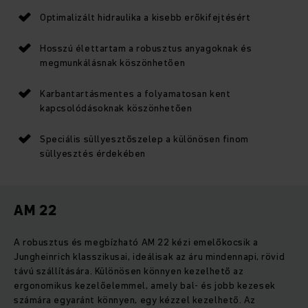
Optimalizált hidraulika a kisebb erőkifejtésért
Hosszú élettartam a robusztus anyagoknak és
megmunkálásnak köszönhetően
Karbantartásmentes a folyamatosan kent
kapcsolódásoknak köszönhetően
Speciális süllyesztőszelep a különösen finom
süllyesztés érdekében
AM 22
A robusztus és megbízható AM 22 kézi emelőkocsik a
Jungheinrich klasszikusai, ideálisak az áru mindennapi, rövid
távú szállítására. Különösen könnyen kezelhető az
ergonomikus kezelőelemmel, amely bal- és jobb kezesek
számára egyaránt könnyen, egy kézzel kezelhető. Az