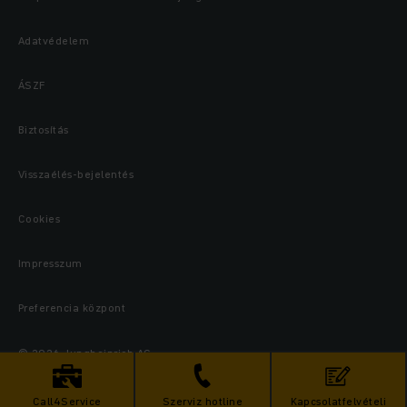
Adatvédelem
ÁSZF
Biztosítás
Visszaélés-bejelentés
Cookies
Impresszum
Preferencia központ
© 2026 Jungheinrich AG
Call4Service
Szerviz hotline
Kapcsolatfelvételi