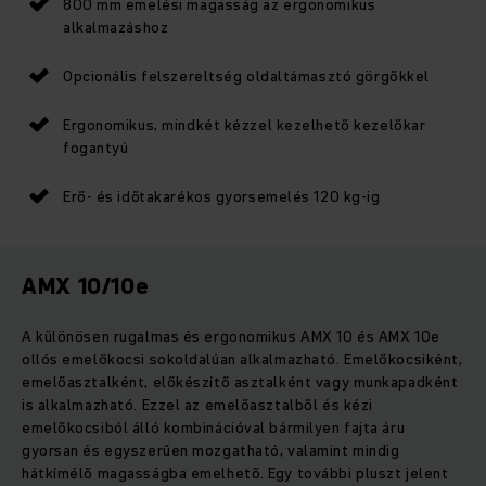
800 mm emelési magasság az ergonomikus
alkalmazáshoz
Opcionális felszereltség oldaltámasztó görgőkkel
Ergonomikus, mindkét kézzel kezelhető kezelőkar
fogantyú
Erő- és időtakarékos gyorsemelés 120 kg-ig
AMX 10/10e
A különösen rugalmas és ergonomikus AMX 10 és AMX 10e
ollós emelőkocsi sokoldalúan alkalmazható. Emelőkocsiként,
emelőasztalként, előkészítő asztalként vagy munkapadként
is alkalmazható. Ezzel az emelőasztalből és kézi
emelőkocsiból álló kombinációval bármilyen fajta áru
gyorsan és egyszerűen mozgatható, valamint mindig
hátkímélő magasságba emelhető. Egy további pluszt jelent