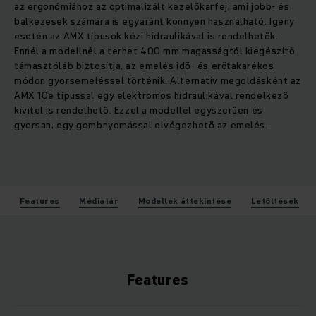
az ergonómiához az optimalizált kezelőkarfej, ami jobb- és
balkezesek számára is egyaránt könnyen használható. Igény
esetén az AMX típusok kézi hidraulikával is rendelhetők.
Ennél a modellnél a terhet 400 mm magasságtól kiegészítő
támasztóláb biztosítja, az emelés idő- és erőtakarékos
módon gyorsemeléssel történik. Alternatív megoldásként az
AMX 10e típussal egy elektromos hidraulikával rendelkező
kivitel is rendelhető. Ezzel a modellel egyszerűen és
gyorsan, egy gombnyomással elvégezhető az emelés.
Features
Médiatár
Modellek áttekintése
Letöltések
Features