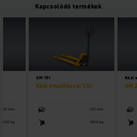
Kapcsolódó termékek
AM 15l
Kézi 
Kézi emelőkocsi 1,5t
AM 
3000 mm
120 mm
1000 kg
1500 kg