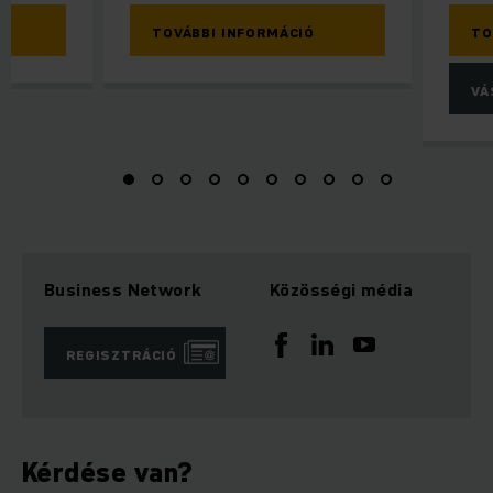
TOVÁBBI INFORMÁCIÓ
TO
VÁ
Business Network
Közösségi média
REGISZTRÁCIÓ
Kérdése van?