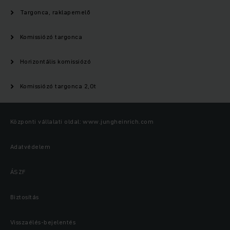
Targonca, raklapemelő
Komissiózó targonca
Horizontális komissiózó
Komissiózó targonca 2,0t
Központi vállalati oldal: www.jungheinrich.com
Adatvédelem
ÁSZF
Biztosítás
Visszaélés-bejelentés