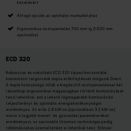
kezelésért
Átfogó opciók az optimális munkahelyhez
Ergonomikus oszlopemelés 700 mm-ig (1.500 mm
opcionális)
ECD 320
Robusztus és sokoldalú ECD 320 típusú horizontális
komissiózó targoncánk dupla erőkifejtéssel dolgozik Önért:
A dupla hosszúságú villák a kiegészítő oszlopemeléssel két
rakodólap ergonomikus magasságban történő komissiózását
teszi lehetővé, ami a lehető legmagasabb komissiózási
teljesítményt és optimális energiahatékonyságot
eredményez. Az erős 2,8 kW-os (opcionálisan 3,2 kW-os)
motor a legjobb menet- és gyorsulási paramétereket
eredményezi, az opcionális lítiumion technológia pedig
többműszakos üzemeltetést is lehetővé tesz. Előnyei