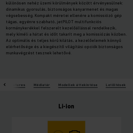
különösen nehéz üzemi körülmények között érvényesülnek:
dinamikus gyorsulás, biztonságos kanyarmenet és magas
végsebesség. Kompakt méretei ellenére a komissiózó gép
tágas, egyénre szabható, jetPILOT multifunkciós
kormánykerékkel felszerelt kezelőállással rendelkezik,
mely kíméli a hátat és időt takarít meg a komissiózás közben.
Az optimális és teljes körű kilátás, a kezelőelemek könnyű
elérhetősége és a kiegészítő világítási opciók biztonságos
munkavégzést tesznek lehetővé.
n
Features
Médiatár
Modellek áttekintése
Letöltések
Li-ion