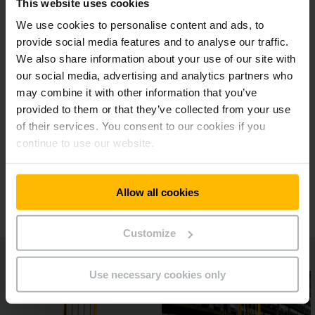
This website uses cookies
Jobb kilátás és láthatóság
We use cookies to personalise content and ads, to
provide social media features and to analyse our traffic.
We also share information about your use of our site with
Ergonomikus és hatékony munkavégzés
our social media, advertising and analytics partners who
may combine it with other information that you’ve
provided to them or that they’ve collected from your use
Tökéletes munkahely a maximális komissiózási
of their services. You consent to our cookies if you
teljesítmény érdekében
continue to use our website.
További felszereltségi opciók
Allow all cookies
Customize
Use necessary cookies only