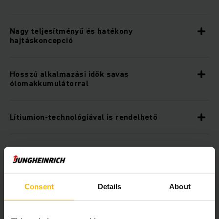
Nagy teljesítményű és hatékony
hajtáskoncepció
Hosszú alkalmazási idők savas
ólomakkumulátorral
Lítiumion-technológiával is rendelhető
Robusztus kialakítás nagyobb igénybevételű
alkalmazásokhoz
Consent
Details
About
Központi kijelző és irányító eszközök a teljes
áttekinthetőség érdekében