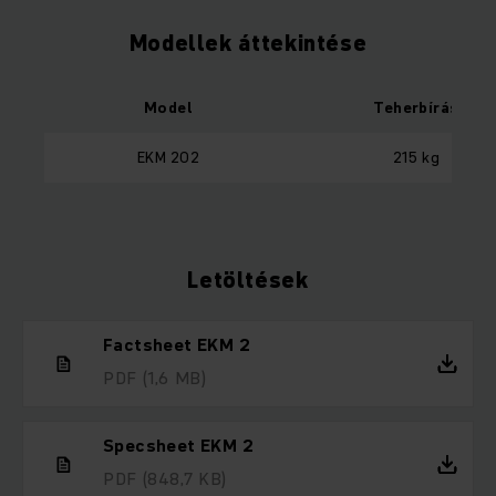
Modellek áttekintése
Model
Teherbírás
EKM 202
215 kg
Letöltések
Factsheet EKM 2
PDF
(1,6 MB)
Specsheet EKM 2
PDF
(848,7 KB)