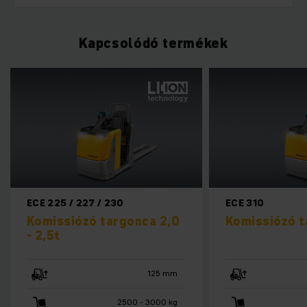
Kapcsolódó termékek
ECE 225 / 227 / 230
ECE 310
Komissiózó targonca 2,0
Komissiózó t
- 2,5t
125 mm
2500 - 3000 kg