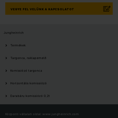
VEGYE FEL VELÜNK A KAPCSOLATOT
Jungheinrich
Termékek
Targonca, raklapemelő
Komissiózó targonca
Horizontális komissiózó
Darabáru komissiózó 0,2t
Központi vállalati oldal: www.jungheinrich.com