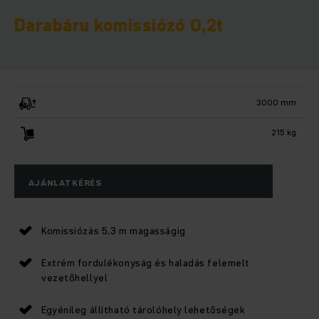
Darabáru komissiózó 0,2t
3000 mm
215 kg
AJÁNLATKÉRÉS
Komissiózás 5,3 m magasságig
Extrém fordulékonyság és haladás felemelt
vezetőhellyel
Egyénileg állítható tárolóhely lehetőségek