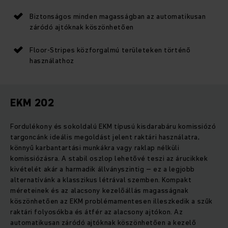
Biztonságos minden magasságban az automatikusan
záródó ajtóknak köszönhetően
Floor-Stripes közforgalmú területeken történő
használathoz
EKM 202
Fordulékony és sokoldalú EKM típusú kisdarabáru komissiózó
targoncánk ideális megoldást jelent raktári használatra,
könnyű karbantartási munkákra vagy raklap nélküli
komissiózásra. A stabil oszlop lehetővé teszi az árucikkek
kivételét akár a harmadik állványszintig – ez a legjobb
alternatívánk a klasszikus létrával szemben. Kompakt
méreteinek és az alacsony kezelőállás magasságnak
köszönhetően az EKM problémamentesen illeszkedik a szűk
raktári folyosókba és átfér az alacsony ajtókon. Az
automatikusan záródó ajtóknak köszönhetően a kezelő