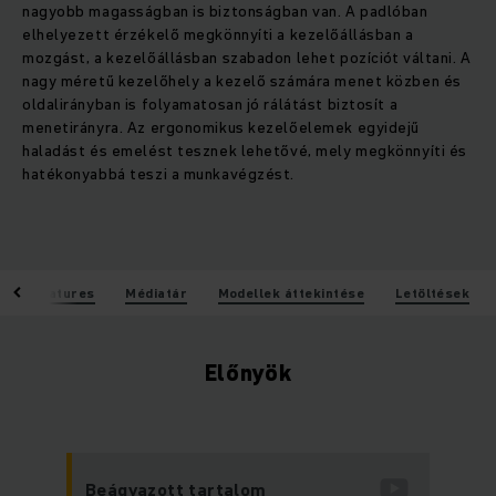
nagyobb magasságban is biztonságban van. A padlóban
elhelyezett érzékelő megkönnyíti a kezelőállásban a
mozgást, a kezelőállásban szabadon lehet pozíciót váltani. A
nagy méretű kezelőhely a kezelő számára menet közben és
oldalirányban is folyamatosan jó rálátást biztosít a
menetirányra. Az ergonomikus kezelőelemek egyidejű
haladást és emelést tesznek lehetővé, mely megkönnyíti és
hatékonyabbá teszi a munkavégzést.
k
Features
Médiatár
Modellek áttekintése
Letöltések
Előnyök
Beágyazott tartalom