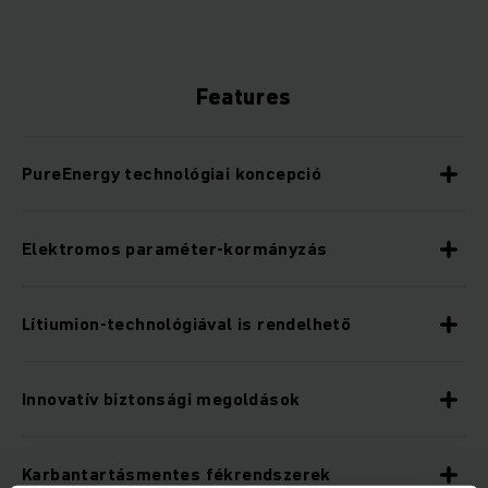
Features
PureEnergy technológiai koncepció
Elektromos paraméter-kormányzás
Lítiumion-technológiával is rendelhető
Innovatív biztonsági megoldások
Karbantartásmentes fékrendszerek