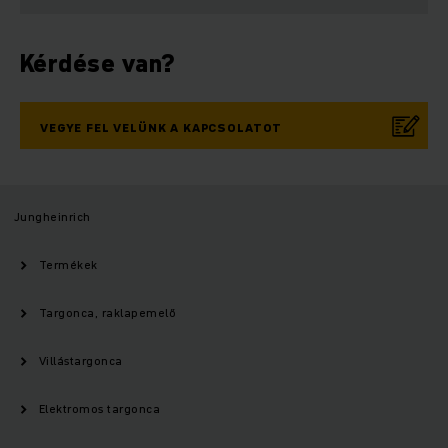
Kérdése van?
VEGYE FEL VELÜNK A KAPCSOLATOT
Jungheinrich
Termékek
Targonca, raklapemelő
Villástargonca
Elektromos targonca