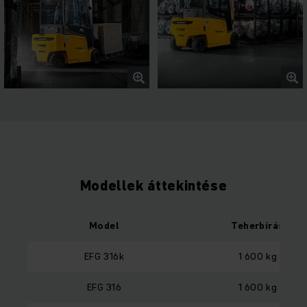
Modellek áttekintése
Model
Teherbírás
EFG 316k
1 600 kg
EFG 316
1 600 kg