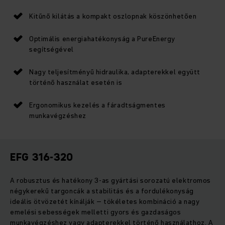
Kitűnő kilátás a kompakt oszlopnak köszönhetően
Optimális energiahatékonyság a PureEnergy
segítségével
Nagy teljesítményű hidraulika, adapterekkel együtt
történő használat esetén is
Ergonomikus kezelés a fáradtságmentes
munkavégzéshez
EFG 316-320
A robusztus és hatékony 3-as gyártási sorozatú elektromos
négykerekű targoncák a stabilitás és a fordulékonyság
ideális ötvözetét kínálják – tökéletes kombináció a nagy
emelési sebességek melletti gyors és gazdaságos
munkavégzéshez vagy adapterekkel történő használathoz. A