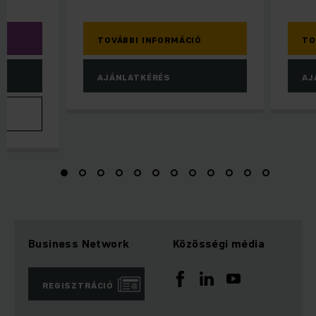
TOVÁBBI INFORMÁCIÓ
TO
AJÁNLATKÉRÉS
AJ
Business Network
Közösségi média
REGISZTRÁCIÓ