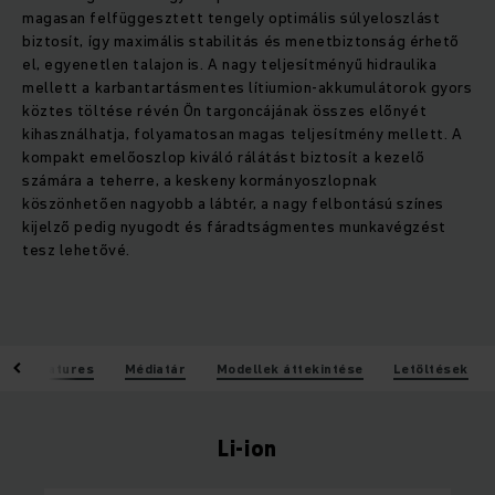
magasan felfüggesztett tengely optimális súlyeloszlást
biztosít, így maximális stabilitás és menetbiztonság érhető
el, egyenetlen talajon is. A nagy teljesítményű hidraulika
mellett a karbantartásmentes lítiumion-akkumulátorok gyors
köztes töltése révén Ön targoncájának összes előnyét
kihasználhatja, folyamatosan magas teljesítmény mellett. A
kompakt emelőoszlop kiváló rálátást biztosít a kezelő
számára a teherre, a keskeny kormányoszlopnak
köszönhetően nagyobb a lábtér, a nagy felbontású színes
kijelző pedig nyugodt és fáradtságmentes munkavégzést
tesz lehetővé.
k
Features
Médiatár
Modellek áttekintése
Letöltések
Li-ion