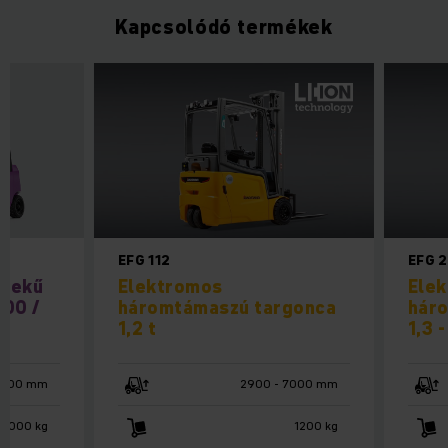
Kapcsolódó termékek
EFG 112
EFG 
erekű
Elektromos
Ele
500 /
háromtámaszú targonca
hár
1,2 t
1,3 -
4800 mm
2900 - 7000 mm
 3000 kg
1200 kg