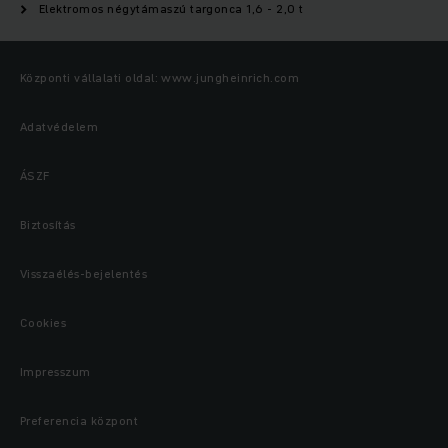
Elektromos négytámaszú targonca 1,6 - 2,0 t
Központi vállalati oldal: www.jungheinrich.com
Adatvédelem
ÁSZF
Biztosítás
Visszaélés-bejelentés
Cookies
Impresszum
Preferencia központ