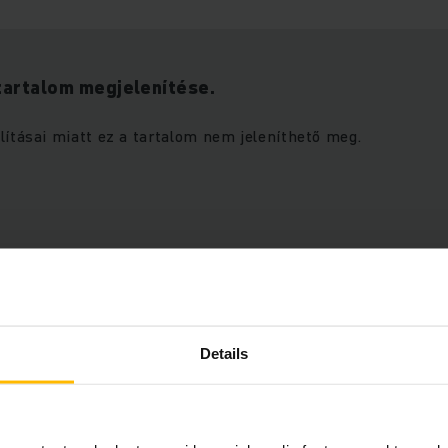
tartalom megjelenítése.
lításai miatt ez a tartalom nem jeleníthető meg.
Details
ezze a marketingsütiket a
COOKIE-K ENGEDÉLYEZ
ásához.