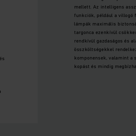
mellett. Az intelligens as
funkciók, például a villogó
lámpák maximális biztons
targonca ezenkívül csökke
rendkívül gazdaságos és a
összköltségekkel rendelkez
komponensek, valamint a s
és
kopást és mindig megbízha
a
k