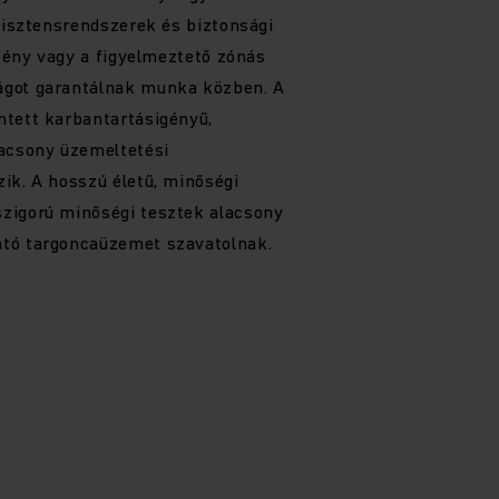
szisztensrendszerek és biztonsági
 fény vagy a figyelmeztető zónás
ágot garantálnak munka közben. A
ntett karbantartásigényű,
lacsony üzemeltetési
ik. A hosszú életű, minőségi
zigorú minőségi tesztek alacsony
tó targoncaüzemet szavatolnak.