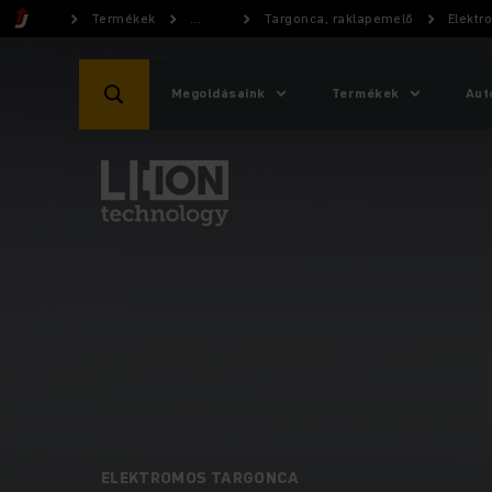
Termékek
...
Targonca, raklapemelő
Elektr
Megoldásaink
Termékek
Aut
ELEKTROMOS TARGONCA