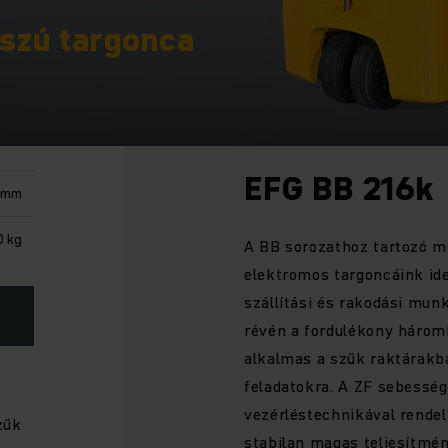
szú targonca
EFG BB 216k
 mm
0 kg
A BB sorozathoz tartozó m
elektromos targoncáink id
szállítási és rakodási mun
révén a fordulékony három
alkalmas a szűk raktárakb
feladatokra. A ZF sebességv
vezérléstechnikával rende
zűk
stabilan magas teljesítmén