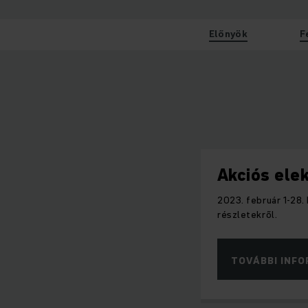
Előnyök
F
Akciós ele
2023. február 1-28.
részletekről.
TOVÁBBI INF