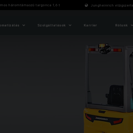
omos háromtámaszú targonca 1,6 t
Jungheinrich világszert
omatizálás
Szolgáltatások
Karrier
Rólunk