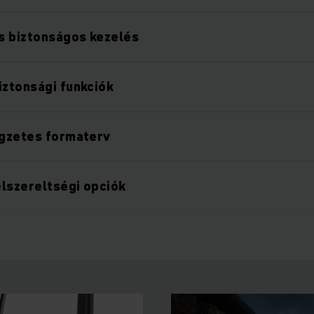
s biztonságos kezelés
iztonsági funkciók
egzetes formaterv
lszereltségi opciók