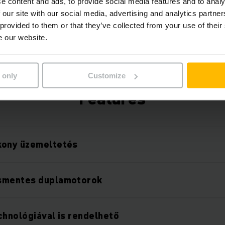
e content and ads, to provide social media features and to analy
 our site with our social media, advertising and analytics partn
 provided to them or that they’ve collected from your use of their
e our website.
 only
Customize
Features
kony üzemeltetés
smentes duplamotorok
chnológiával is rendelhető