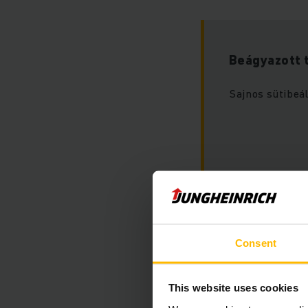
Beágyazott 
Sajnos sütibeál
Consent
Kérjük, engedély
tartalom aktivál
This website uses cookies