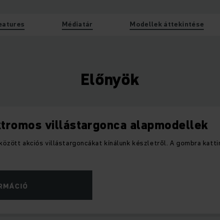
eatures
Médiatár
Modellek áttekintése
Előnyök
ktromos villástargonca alapmodellek
 között akciós villástargoncákat kínálunk készletről. A gombra katt
ORMÁCIÓ