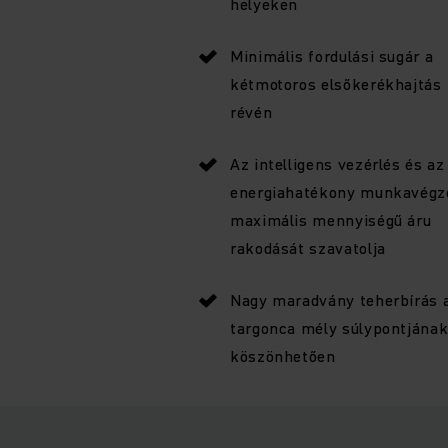
helyeken
Minimális fordulási sugár a
kétmotoros elsőkerékhajtás
révén
Az intelligens vezérlés és az
energiahatékony munkavégz
maximális mennyiségű áru
rakodását szavatolja
Nagy maradvány teherbírás 
targonca mély súlypontjána
köszönhetően