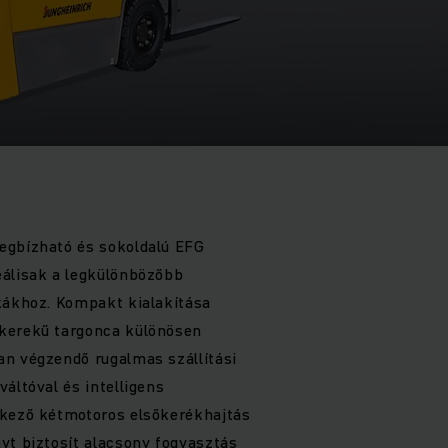
egbízható és sokoldalú EFG
eálisak a legkülönbözőbb
kákhoz. Kompakt kialakítása
kerekű targonca különösen
an végzendő rugalmas szállítási
áltóval és intelligens
lkező kétmotoros elsőkerékhajtás
yt biztosít alacsony fogyasztás