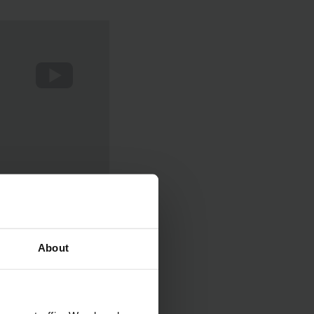
About
ÉSE