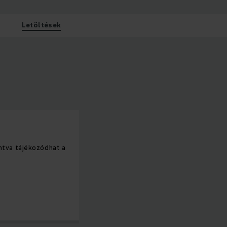
Letöltések
intva tájékozódhat a