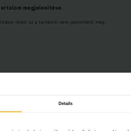
tartalom megjelenítése.
lításai miatt ez a tartalom nem jeleníthető meg.
ezze a marketingsütiket a
COOKIE-K ENGEDÉLYEZ
ásához.
Details