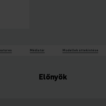
z
eatures
Médiatár
Modellek áttekintése
Előnyök