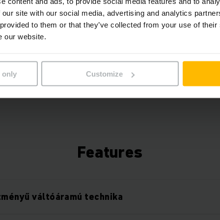
Hálózatba kapcsolt targ
e content and ads, to provide social media features and to analy
 our site with our social media, advertising and analytics partn
 provided to them or that they’ve collected from your use of their
A targoncák adatainak felhasználásával időt, ener
e our website.
takaríthat meg, valamint növelheti a hatékonysá
gyárilag beépített telematik box segítségével ing
flottamenedzsment rendszer kezdőcsomagja, ame
 only
Customize
hardver- és szoftverkiegészítőkkel rugalmasan 
Features
tményű váltóáramú technika