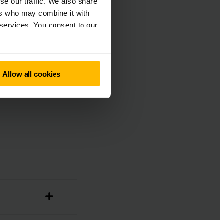
oncák
se our traffic. We also share
ers who may combine it with
 services. You consent to our
giát és költségeket
got. A gépekbe
yenesen elérhető a
ly különböző
Allow all cookies
tovább bővíthető.