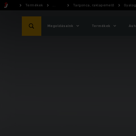
Termékek
...
Targonca, raklapemelő
Gyalog
Megoldásaink
Termékek
Aut