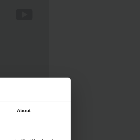
ÉSE
About