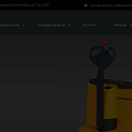
kíséretű ­emelőkocsi 1,4-2,0t
Jungheinrich világszert
omatizálás
Szolgáltatások
Karrier
Rólunk