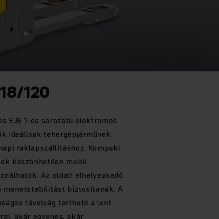
118/120
os EJE 1-es sorozatú elektromos
ők ideálisak tehergépjárművek
napi raklapszállításhoz. Kompakt
nek köszönhetően mobil
ználhatók. Az oldalt elhelyezkedő
menetstabilitást biztosítanak. A
nságos távolság tartható a lent
ral, akár egyenes, akár