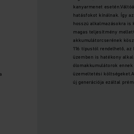
kanyarmenet esetén.Váltóá
hatásfokot kínálnak. Így az
hosszú alkalmazásokra is 
magas teljesítmény mellett
akkumulátorcserének kösz
116 típustól rendelhető, a
üzemben is hatékony alkal
ólomakkumulátorok ennek 
üzemeltetési költségeket.
a
új generációja ezáltal pr