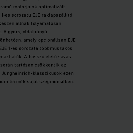
ramú motorjaink optimalizált
 1-es sorozatú EJE raklapszállító
készen állnak folyamatosan
. A gyors, oldalirányú
önhetően, amely opcionálisan EJE
z EJE 1-es sorozata többműszakos
mazhatók. A hosszú életű savas
során tartósan csökkentik az
A Jungheinrich-klasszikusok ezen
émium termék saját szegmensében.