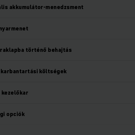
ális akkumulátor-menedzsment
anyarmenet
 raklapba történő behajtás
karbantartási költségek
 kezelőkar
gi opciók