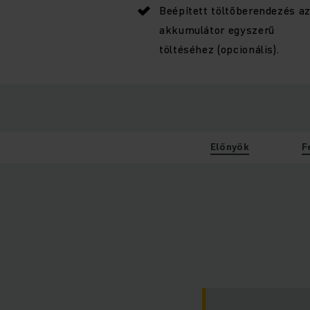
Beépített töltőberendezés a
akkumulátor egyszerű
töltéséhez (opcionális).
Előnyök
F