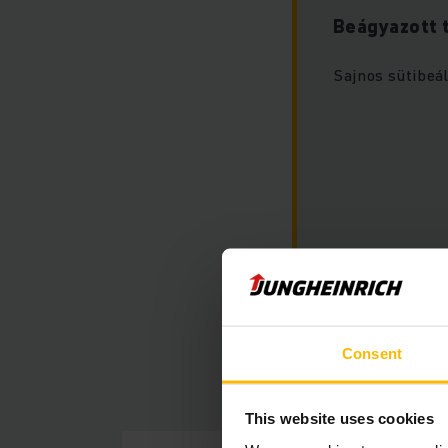
Beágyazott 
Sajnos sütibeál
Kérjük, engedély
tartalom aktivál
Consent
This website uses cookies