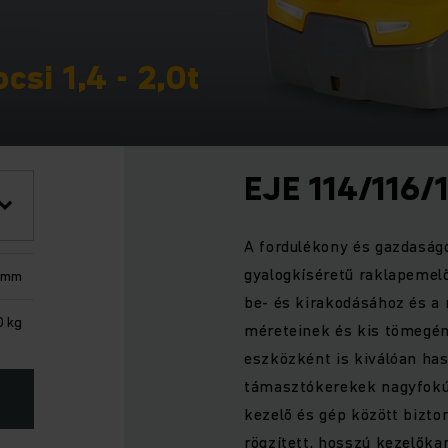
csi 1,4 - 2,0t
EJE 114/116/
A fordulékony és gazdaság
gyalogkíséretű raklapemel
 mm
be- és kirakodásához és a 
0 kg
méreteinek és kis tömegé
eszközként is kiválóan has
támasztókerekek nagyfokú 
kezelő és gép között bizto
rögzített, hosszú kezelőkar