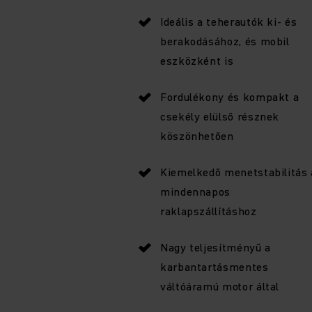
Ideális a teherautók ki- és
berakodásához, és mobil
eszközként is
Fordulékony és kompakt a
csekély elülső résznek
köszönhetően
Kiemelkedő menetstabilitás 
mindennapos
raklapszállításhoz
Nagy teljesítményű a
karbantartásmentes
váltóáramú motor által