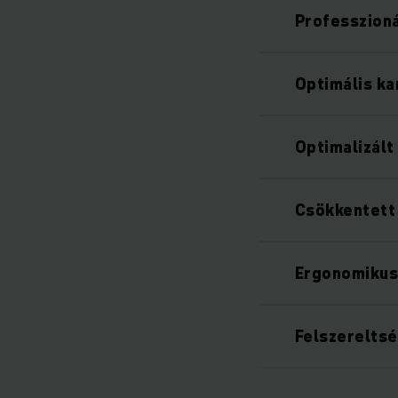
Professzion
Optimális k
Optimalizált
Csökkentett 
Ergonomikus
Felszereltsé