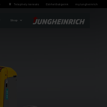
e
Telephely keresés
Elérhetőségeink
myJungheinrich
Shop