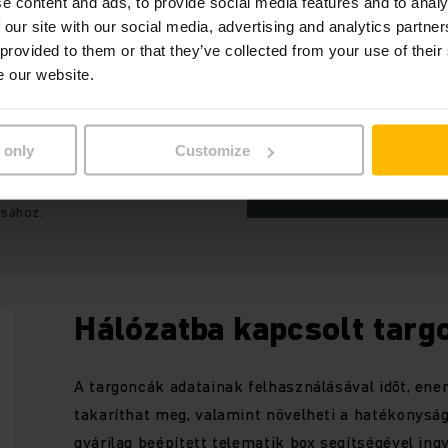
e content and ads, to provide social media features and to analy
 our site with our social media, advertising and analytics partn
 provided to them or that they’ve collected from your use of their
e our website.
 only
Customize
ezze a marketingsütiket a
COOKIE-K ENGEDÉLYEZ
ásához.
Hálózatba kapcsolt targ
A targoncák adatainak felhasználásával időt, ener
takaríthat meg, valamint növelheti a hatékonysá
gyárilag beépített telematik box segítségével ing