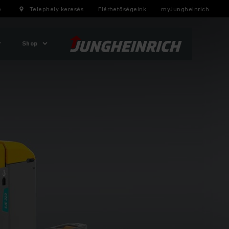
e
Telephely keresés
Elérhetőségeink
myJungheinrich
Shop