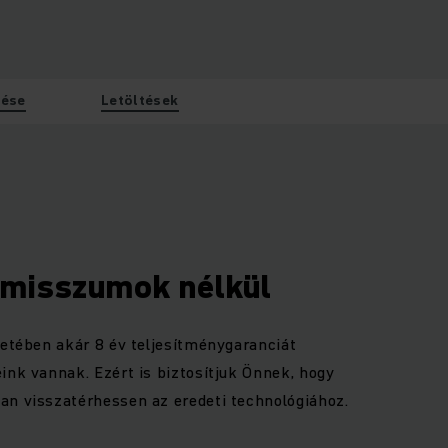
tése
Letöltések
omisszumok nélkül
retében akár 8 év teljesítménygaranciát
ink vannak. Ezért is biztosítjuk Önnek, hogy
an visszatérhessen az eredeti technológiához.