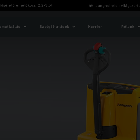
kíséretű ­emelőkocsi 2,2-3,5t
Jungheinrich világszert
omatizálás
Szolgáltatások
Karrier
Rólunk