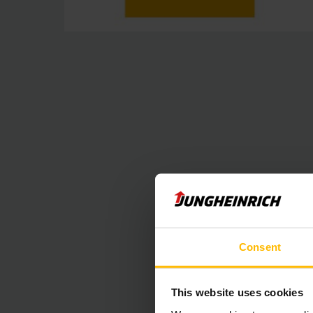
Beágyazott 
Consent
Sajnos sütibeál
This website uses cookies