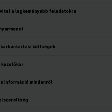
vitel a legkeményebb feladatokra
anyarmenet
karbantartási költségek
 kezelőkar
s információ mindenről
elszereltség