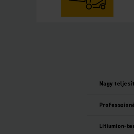
Nagy teljesí
Professzion
Lítiumion-te