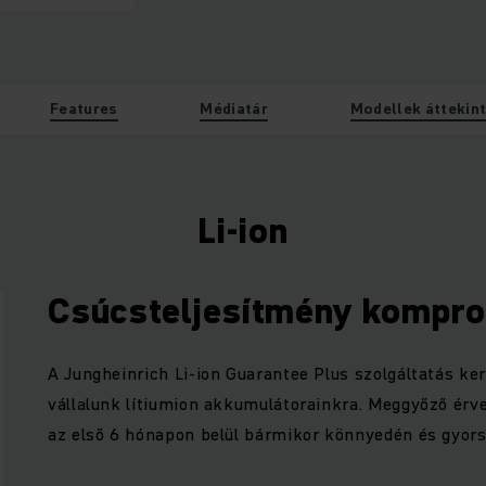
Features
Médiatár
Modellek áttekin
Li-ion
Csúcsteljesítmény kompr
A Jungheinrich Li-ion Guarantee Plus szolgáltatás ke
vállalunk lítiumion akkumulátorainkra. Meggyőző érve
az első 6 hónapon belül bármikor könnyedén és gyors