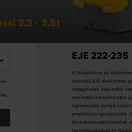
csi 2,2 - 3,5t
EJE 222-235
A fordulékony és különösen
sorozatú EJE elektromos g
 mm
meggyőzőek maximális rako
0 kg
minimális karbantartást ig
legnehezebb terhek szállít
emelőmotor gondoskodik. A
ólomakkumulátorainkkal, ak
technológiánkkal és tökél