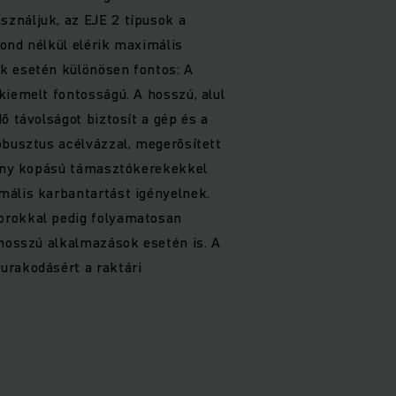
ználjuk, az EJE 2 típusok a
ond nélkül elérik maximális
k esetén különösen fontos: A
kiemelt fontosságú. A hosszú, alul
ő távolságot biztosít a gép és a
obusztus acélvázzal, megerősített
sony kopású támasztókerekekkel
mális karbantartást igényelnek.
orokkal pedig folyamatosan
 hosszú alkalmazások esetén is. A
urakodásért a raktári