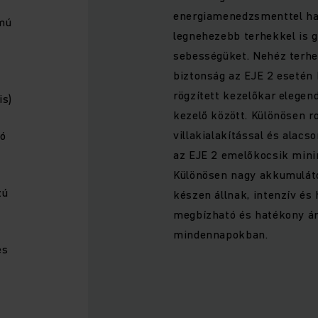
energiamenedzsmenttel has
amú
legnehezebb terhekkel is g
sebességüket. Nehéz terhe
biztonság az EJE 2 esetén 
rögzített kezelőkar elegend
is)
kezelő között. Különösen r
villakialakítással és alac
ló
az EJE 2 emelőkocsik mini
Különösen nagy akkumulát
zú
készen állnak, intenzív és
megbízható és hatékony ár
mindennapokban.
és