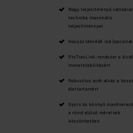
Nagy teljesítményű váltóár
technika maximális
teljesítménnyel
Hosszú lábvédő rúd (opcionál
ProTracLink-rendszer a kivá
menetstabilitásért
Robusztus acél-alváz a hoss
élettartamért
Gyors és könnyű manőverez
a rövid elülső méretnek
köszönhetően