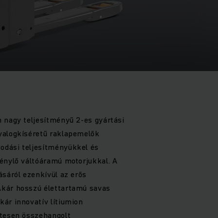
 nagy teljesítményű 2-es gyártási
yalogkíséretű raklapemelők
dási teljesítményükkel és
énylő váltóáramú motorjukkal. A
ásáról ezenkívül az erős
kár hosszú élettartamú savas
ár innovatív lítiumion
etesen összehangolt