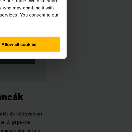
se our traffic. We also share
ers who may combine it with
 services. You consent to our
Allow all cookies
ÉSE
oncák
giát és költségeket
got. A gépekbe
yenesen elérhető a