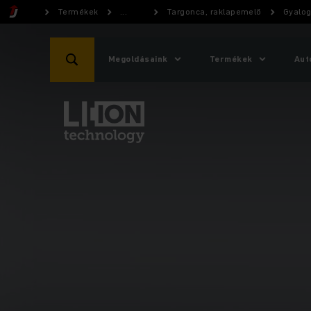
Termékek
...
Targonca, raklapemelő
Gyalog
Megoldásaink
Termékek
Aut