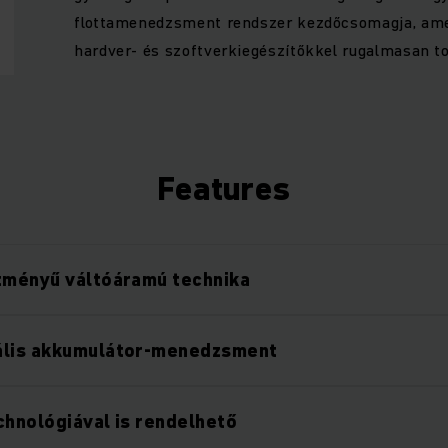
flottamenedzsment rendszer kezdőcsomagja, ame
hardver- és szoftverkiegészítőkkel rugalmasan 
Features
tményű váltóáramú technika
ális akkumulátor-menedzsment
chnológiával is rendelhető