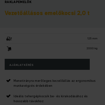
RAKLAPEMELŐK
Vezetőállásos emelőkocsi 2,0 t
125 mm
2000 kg
AJÁNLATKÉRÉS
Menetirányra merőleges kezelőállás az ergonomikus
munkavégzés érdekében
Ideális tehergépkocsik be- és kirakodásához és
hosszabb távokhoz