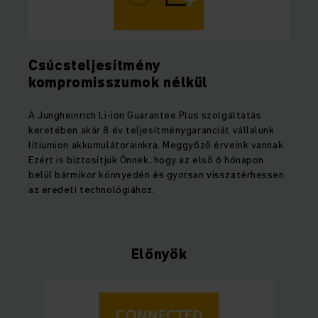
Csúcsteljesítmény
kompromisszumok nélkül
A Jungheinrich Li-ion Guarantee Plus szolgáltatás
keretében akár 8 év teljesítménygaranciát vállalunk
lítiumion akkumulátorainkra. Meggyőző érveink vannak.
Ezért is biztosítjuk Önnek, hogy az első 6 hónapon
belül bármikor könnyedén és gyorsan visszatérhessen
az eredeti technológiához.
Előnyök