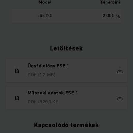
Model
Teherbírás
ESE 120
2 000 kg
Letöltések
Ügyfélelőny ESE 1
PDF
(1,2 MB)
Műszaki adatok ESE 1
PDF
(820,1 KB)
Kapcsolódó termékek