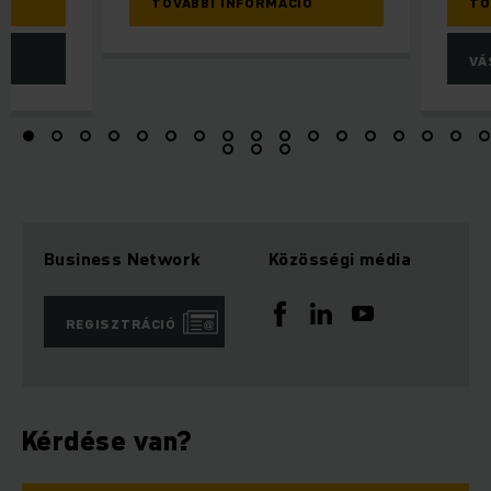
TOVÁBBI INFORMÁCIÓ
TO
VÁ
Business Network
Közösségi média
REGISZTRÁCIÓ
Kérdése van?