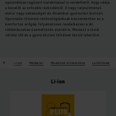
opcionálisan rugózott kialakítással is rendelhető, hogy védje
a kezelőt az erősebb rázkódástól. A nagy teljesítményű
motor nagy sebességet és dinamikus gyorsulást biztosít.
Opcionális lítiumion-technológiánknak köszönhetően ez a
komfortos erőgép folyamatosan rendelkezésre áll,
többműszakos üzemeltetés esetén is. Mindezt a rövid
töltési idő és a gyors köztes töltések teszik lehetővé.
k
Features
Médiatár
Modellek áttekintése
Letöltések
Li-ion