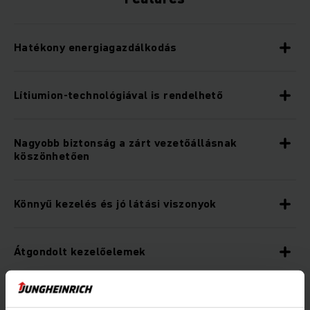
Hatékony energiagazdálkodás
Lítiumion-technológiával is rendelhető
Nagyobb biztonság a zárt vezetőállásnak
köszönhetően
Könnyű kezelés és jó látási viszonyok
Átgondolt kezelőelemek
Nagyobb teljesítmény elérését segítő