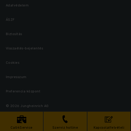
Adatvédelem
ÁSZF
Biztosítás
Visszaélés-bejelentés
Cookies
Impresszum
Preferencia központ
© 2026 Jungheinrich AG
Call4Service
Szerviz hotline
Kapcsolatfelvételi