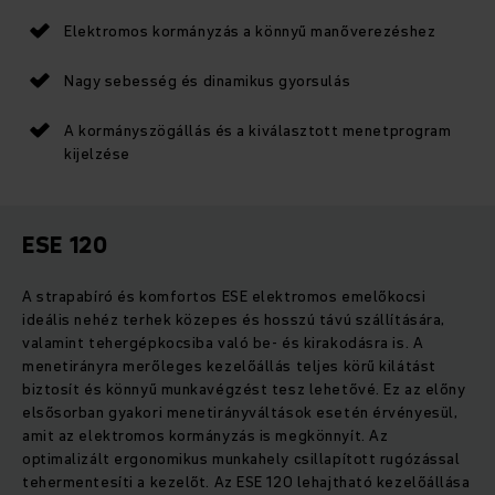
Elektromos kormányzás a könnyű manőverezéshez
Nagy sebesség és dinamikus gyorsulás
A kormányszögállás és a kiválasztott menetprogram
kijelzése
ESE 120
A strapabíró és komfortos ESE elektromos emelőkocsi
ideális nehéz terhek közepes és hosszú távú szállítására,
valamint tehergépkocsiba való be- és kirakodásra is. A
menetirányra merőleges kezelőállás teljes körű kilátást
biztosít és könnyű munkavégzést tesz lehetővé. Ez az előny
elsősorban gyakori menetirányváltások esetén érvényesül,
amit az elektromos kormányzás is megkönnyít. Az
optimalizált ergonomikus munkahely csillapított rugózással
tehermentesíti a kezelőt. Az ESE 120 lehajtható kezelőállása