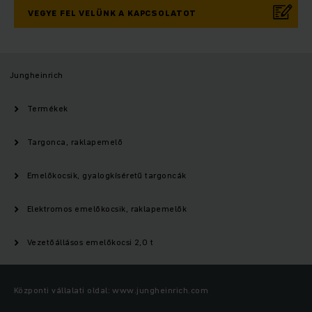
VEGYE FEL VELÜNK A KAPCSOLATOT
Jungheinrich
Termékek
Targonca, raklapemelő
Emelőkocsik, gyalogkíséretű targoncák
Elektromos emelőkocsik, raklapemelők
Vezetőállásos emelőkocsi 2,0 t
Központi vállalati oldal: www.jungheinrich.com