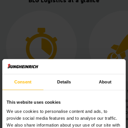
BLG Logistics at a glance
Consent
Details
About
Future-proof technology
Increased 
Automated logistics centre with
Highly efficien
This website uses cookies
22 kilometres of conveyor
of 60 lithi
We use cookies to personalise content and ads, to
technology and 700,000 storage
provide social media features and to analyse our traffic.
locations.
We also share information about your use of our site with