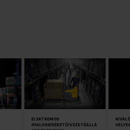
ELEKTROMOS
KIVÁL
GYALOGKÍSÉRETŰ/VEZETŐÁLLÁ
HELYE