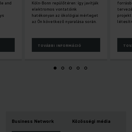
le and
Köln-Bonn repülőtéren: így javítják
forrásb
elektromos vontatóink
tervezé
ys
hatékonyan az ökológiai mérleget
projek
az Ön következő nyaralása során.
létesít
TOVÁBBI INFORMÁCIÓ
TOV
Business Network
Közösségi média