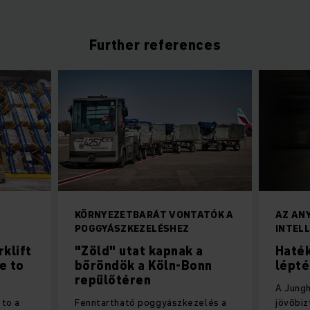
Further references
KÖRNYEZETBARÁT VONTATÓK A
AZ AN
POGGYÁSZKEZELÉSHEZ
INTEL
rklift
"Zöld" utat kapnak a
Haté
e to
bőröndök a Köln-Bonn
lépt
repülőtéren
A Jungh
 to a
Fenntartható poggyászkezelés a
jövőbi