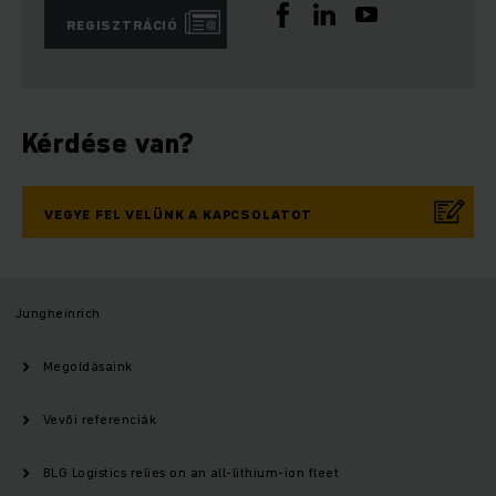
REGISZTRÁCIÓ
Kérdése van?
VEGYE FEL VELÜNK A KAPCSOLATOT
Jungheinrich
Megoldásaink
Vevői referenciák
BLG Logistics relies on an all-lithium-ion fleet