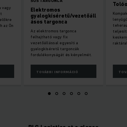
SOS TARGONCA
Toló
a vagy
Elektromos
Kompak
tt
gyalogkíséretű/vezetőáll
lenyűgö
előkre
ásos targonca
tehera
ch az Ön
Az elektromos targonca
teljesí
felhajtható vagy fix
kesken
vezetőállással egyesíti a
raktára
gyalogkíséretű targoncák
fordulékonyságát és kényelmét.
TOVÁBBI INFORMÁCIÓ
TOV