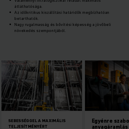
Valamennyi intralogisztikai feladat maximális
átláthatósága.
Az időkritikus kiszállítási határidők megbízhatóan
betarthatók.
Nagy rugalmasság és bővítési képesség a jövőbeli
növekedés szempontjából.
Egyénre szabott
Raktárirányít
anyagáramlás
rendszerek (