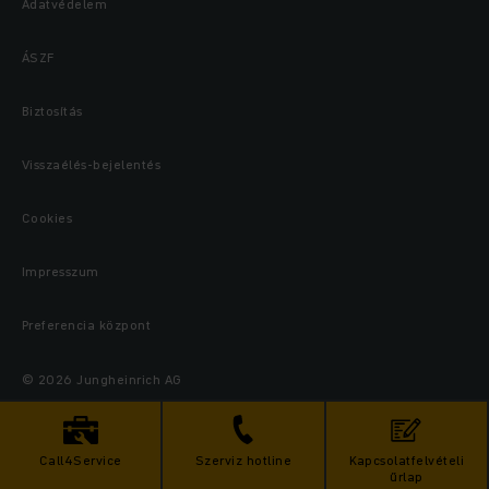
Adatvédelem
ÁSZF
Biztosítás
Visszaélés-bejelentés
Cookies
Impresszum
Preferencia központ
© 2026 Jungheinrich AG
Call4Service
Szerviz hotline
Kapcsolatfelvételi
űrlap