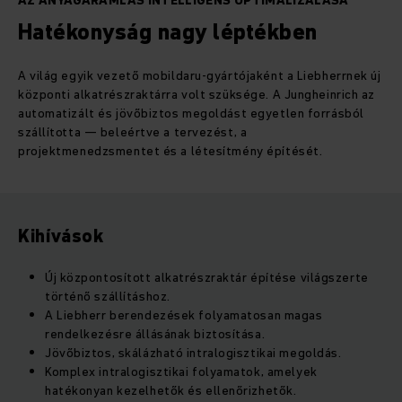
AZ ANYAGÁRAMLÁS INTELLIGENS OPTIMALIZÁLÁSA
Hatékonyság nagy léptékben
A világ egyik vezető mobildaru-gyártójaként a Liebherrnek új
központi alkatrészraktárra volt szüksége. A Jungheinrich az
automatizált és jövőbiztos megoldást egyetlen forrásból
szállította — beleértve a tervezést, a
projektmenedzsmentet és a
létesítmény építését.
Kihívások
Új központosított alkatrészraktár építése világszerte
történő szállításhoz.
A Liebherr berendezések folyamatosan magas
rendelkezésre állásának biztosítása.
Jövőbiztos, skálázható intralogisztikai megoldás.
Komplex intralogisztikai folyamatok, amelyek
hatékonyan kezelhetők és ellenőrizhetők.