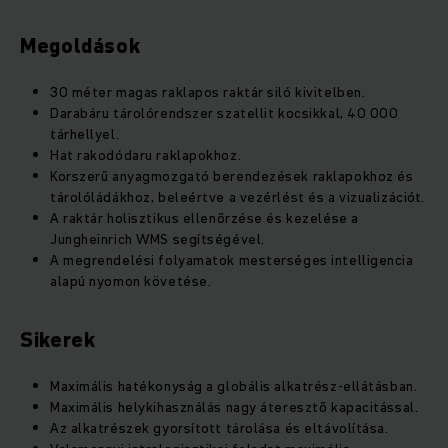
Megoldások
30 méter magas raklapos raktár siló kivitelben.
Darabáru tárolórendszer szatellit kocsikkal, 40 000
tárhellyel.
Hat rakodódaru raklapokhoz.
Korszerű anyagmozgató berendezések raklapokhoz és
tárolóládákhoz, beleértve a vezérlést és a vizualizációt.
A raktár holisztikus ellenőrzése és kezelése a
Jungheinrich WMS segítségével.
A megrendelési folyamatok mesterséges intelligencia
alapú nyomon követése.
Sikerek
Maximális hatékonyság a globális alkatrész-ellátásban.
Maximális helykihasználás nagy áteresztő kapacitással.
Az alkatrészek gyorsított tárolása és eltávolítása.