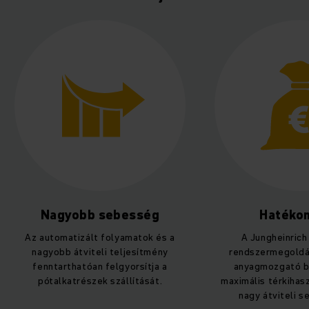
Hatékonyság
Intelli
A Jungheinrich intelligens
A Jungheinrich W
rendszermegoldása és modern
folyamat- és a
anyagmozgató berendezései
optimalizálást bi
maximális térkihasználást érnek el
tanulás fol
nagy átviteli sebességgel.
optimalizálja az