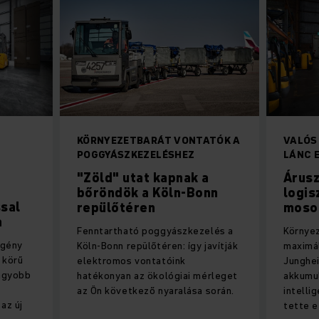
KÖRNYEZETBARÁT VONTATÓK A
VALÓS 
POGGYÁSZKEZELÉSHEZ
LÁNC 
"Zöld" utat kapnak a
Árusz
bőröndök a Köln-Bonn
logis
sal
repülőtéren
mosol
a
Fenntartható poggyászkezelés a
Környe
igény
Köln-Bonn repülőtéren: így javítják
maximál
 körű
elektromos vontatóink
Junghei
agyobb
hatékonyan az ökológiai mérleget
akkumu
az Ön következő nyaralása során.
intelli
az új
tette e