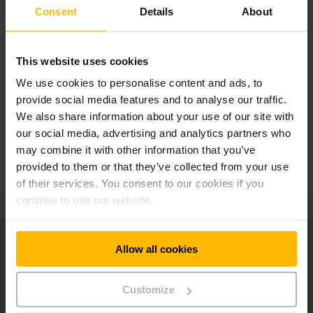
Consent
Details
About
JULIO DE FIORE
LOGISZTIKAI MENEDZSER, LIEBHERR
This website uses cookies
„Ha a daru leáll, akkor ügyfelünk
gondban van. Ezért számunkra
We use cookies to personalise content and ads, to
rendkívül fontos, hogy az eszközök
provide social media features and to analyse our traffic.
mindig rendelkezésre álljanak és
We also share information about your use of our site with
minden alkatrészhez gyorsan
our social media, advertising and analytics partners who
hozzáférjünk.”
may combine it with other information that you’ve
provided to them or that they’ve collected from your use
of their services. You consent to our cookies if you
continue to use our website.
Allow all cookies
Customize