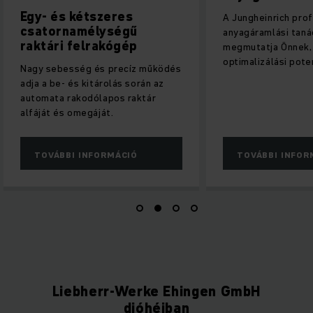
A Jungheinrich professzionális
Tegye raktárát alk
anyagáramlási tanácsadása
holnap követelmén
megmutatja Önnek, hol rejlik
használja az intel
optimalizálási potenciál.
megoldásokat.
TOVÁBBI INFORMÁCIÓ
TOVÁBBI INFOR
Liebherr-Werke Ehingen GmbH
dióhéjban